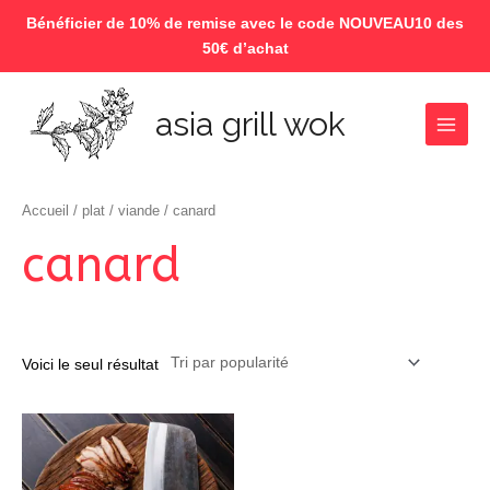
Bénéficier de 10% de remise avec le code NOUVEAU10 des
50€ d’achat
Aller
au
asia grill wok
contenu
Main
Menu
Accueil
/
plat
/
viande
/ canard
canard
Voici le seul résultat