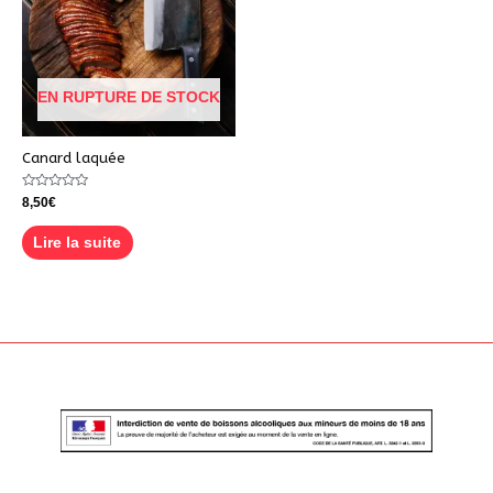
EN RUPTURE DE STOCK
Canard laquée
Note
8,50
€
0
sur
5
Lire la suite