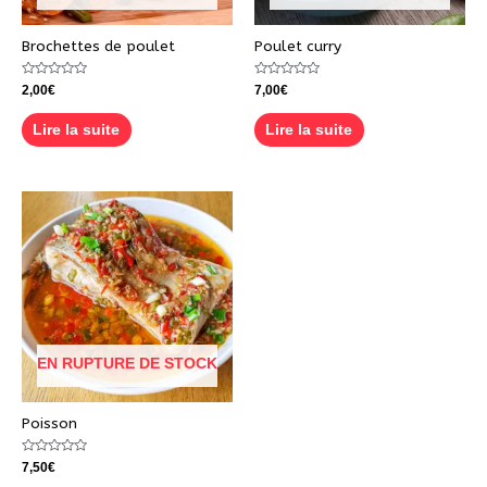
Brochettes de poulet
Poulet curry
Note
Note
2,00
€
7,00
€
0
0
sur
sur
5
5
Lire la suite
Lire la suite
EN RUPTURE DE STOCK
Poisson
Note
7,50
€
0