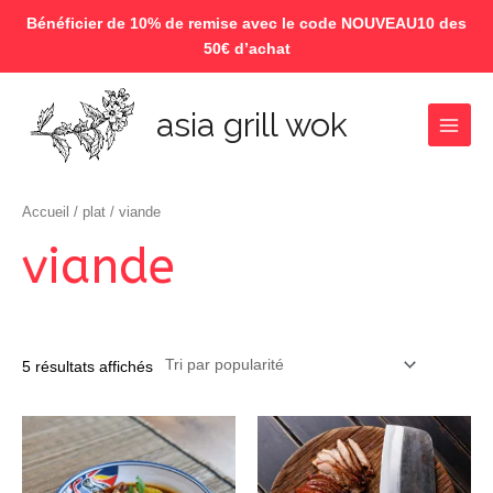
Bénéficier de 10% de remise avec le code NOUVEAU10 des
50€ d’achat
Aller
au
asia grill wok
contenu
Main
Menu
Accueil
/
plat
/ viande
viande
5 résultats affichés