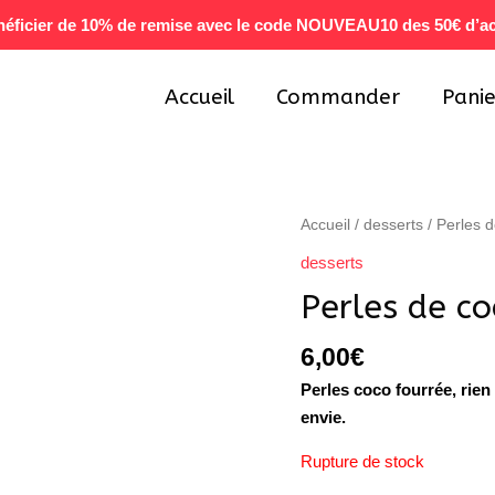
éficier de 10% de remise avec le code NOUVEAU10 des 50€ d’a
Accueil
Commander
Panie
Accueil
/
desserts
/ Perles 
desserts
Perles de co
6,00
€
Perles coco fourrée, rie
envie.
Rupture de stock