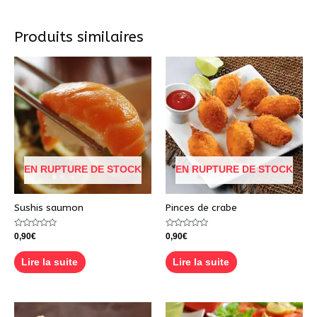
Produits similaires
EN RUPTURE DE STOCK
EN RUPTURE DE STOCK
Sushis saumon
Pinces de crabe
Note
Note
0,90
€
0,90
€
0
0
sur
sur
5
5
Lire la suite
Lire la suite