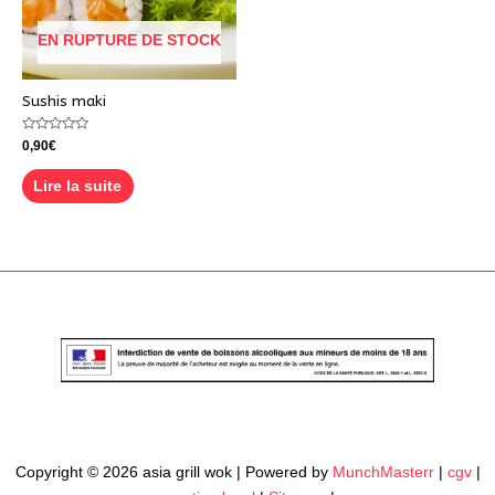
EN RUPTURE DE STOCK
Sushis maki
Note
0,90
€
0
sur
5
Lire la suite
Copyright © 2026 asia grill wok | Powered by
MunchMasterr
|
cgv
|