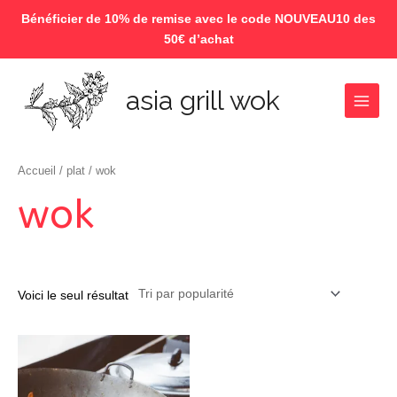
Bénéficier de 10% de remise avec le code NOUVEAU10 des
50€ d’achat
Aller
au
asia grill wok
contenu
Main
Menu
Accueil
/
plat
/ wok
wok
Voici le seul résultat