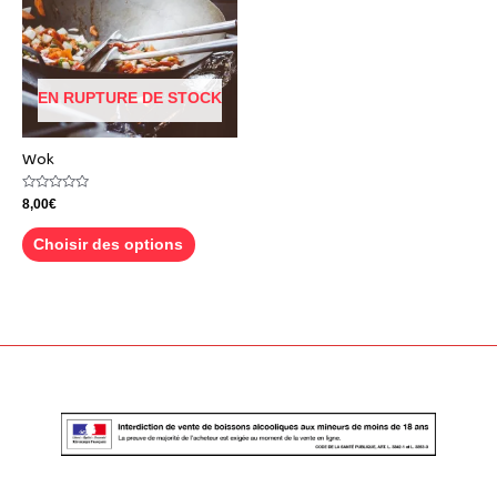
EN RUPTURE DE STOCK
Wok
Note
8,00
€
0
sur
5
Choisir des options