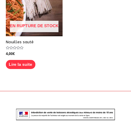
EN RUPTURE DE STOCK
Nouilles sauté
Note
4,00
€
0
sur
5
Lire la suite